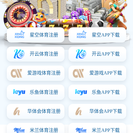
包括您在注册或使用服务过程中提供的个人信息，以及
设备参数、访问行为、位置信息等技术数据。
3. 信息使用目的
所收集的信息将主要用于识别用户身份、提供华体会体
育平台服务、保障系统安全，并对内容体验进行持续优
化。
4. 信息保护与存储
您的数据将被加密存储于中国大陆地区的服务器，并通
过访问权限管理、多层防护系统等方式避免泄露与误
用。