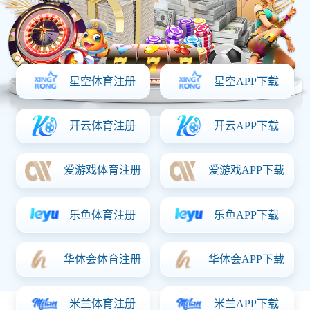
Google Play 获取
华体会体育安全模块矩阵
平台以模块化架构构建安全基底，覆盖华体会体育各类应用
场景。
账户防护
结合行为验证和环境识别技术，增强用户身份识别与操作安
全。