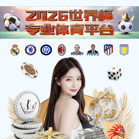
注册入口
下载 华体会体育 App · 体验未来
赛事方式
将专业数据分析、互动社群与比分推送整合于一体，
华体会体育为体育迷量身打造。
极速比分
互动社区
AI 分析
App Store 下载